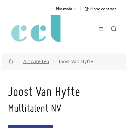
Naar inhoud
Nieuwsbrief
Hoog contrast
Cultureel Centrum Lanaken
menu
Zoek t
Activiteiten
Joost Van Hyfte
Startpagina
Joost Van Hyfte
Multitalent NV