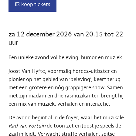
koop tickets
Wanneer
za
12 december 2026
van
20.15
tot
22
uur
Een unieke avond vol beleving, humor en muziek
Joost Van Hyfte, voormalig horeca-uitbater en
pionier op het gebied van ‘beleving’, keert terug
met een grotere en nóg grappigere show. Samen
met zijn madam en drie rasmuzikanten brengt hij
een mix van muziek, verhalen en interactie.
De avond begint al in de foyer, waar het muzikale
Rad van Fortuin
de toon zet en Joost je speels de
zaal in leidt. Verwacht straffe verhalen, spitse